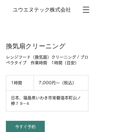
ユウエヌテック株式会社
換気扇クリーニング
レンジフード（換気扇）クリーニング / プロ
ペラタイプ 作業時間 1時間（目安）
7,000
円
1時間
1
7,000円～（税込）
～
時
（税
込）
日本、福島県いわき市常磐湯本町山ノ
神７９−４
今すぐ予約