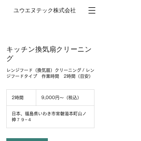
ユウエヌテック株式会社
キッチン換気扇クリーニン
グ
レンジフード（換気扇）クリーニング / レン
ジフードタイプ 作業時間 2時間（目安）
9,000
円
2時間
2
9,000円～（税込）
～
時
（税
込）
間
日本、福島県いわき市常磐湯本町山ノ
神７９−４