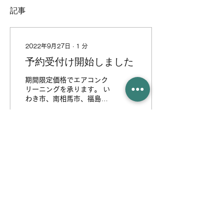
記事
2022年9月27日
∙
1
分
予約受付け開始しました
期間限定価格でエアコンク
リーニングを承ります。 い
わき市、南相馬市、福島
市、二本松市、郡山市、白
河市、須賀川市、会津若松
市、喜多方市、伊達市の皆
様のご利用をお待ちしてお
ります。
36
0
ユウエヌテック株式会社
福島県いわき市常磐湯本町山ノ神79-4