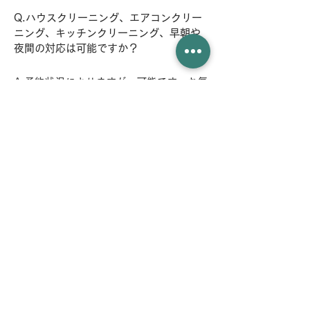
Q.ハウスクリーニング、エアコンクリー
ニング、キッチンクリーニング、早朝や
夜間の対応は可能ですか？
A.予約状況によりますが、可能です。お気
軽にご相談ください。
Q.当日準備しておく物などはあります
か？
A.特にはございませんが、エアコンクリー
ニングの場合は、エアコン直下は作業スペー
スの確保をお願いいたします。
Q.追加料金や延長料金はありますか？
A.基本的に発生いたしません。汚れ具合に
よって洗剤を多量に使用する場合は洗剤代の